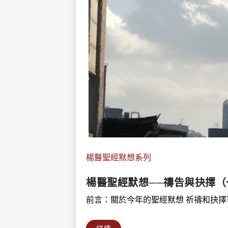
楊醫聖經默想系列
楊醫聖經默想──禱告與抉擇（
前言：關於今年的聖經默想 祈禱和抉擇可