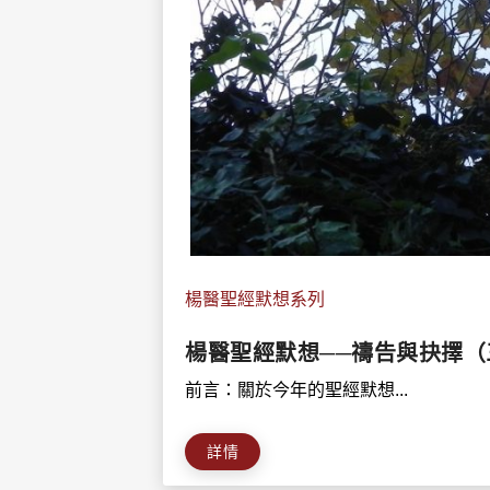
楊醫聖經默想系列
楊醫聖經默想──禱告與抉擇（
前言：關於今年的聖經默想...
詳情