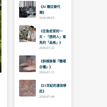
《AI 職位替代
潮》
2026-08-05
《在急症室的一
天，「透明人」看
見的「品格」》
2026-07-22
《斜槓族看『職場
企穩』》
2026-07-15
《21世紀的憑信移
民》
2026-07-08