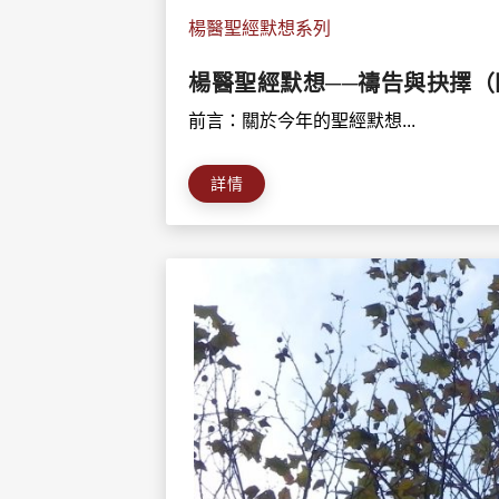
楊醫聖經默想系列
楊醫聖經默想──禱告與抉擇（
前言：關於今年的聖經默想...
詳情