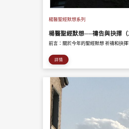
楊醫聖經默想系列
楊醫聖經默想──禱告與抉擇（
前言：關於今年的聖經默想 祈禱和抉擇可
詳情