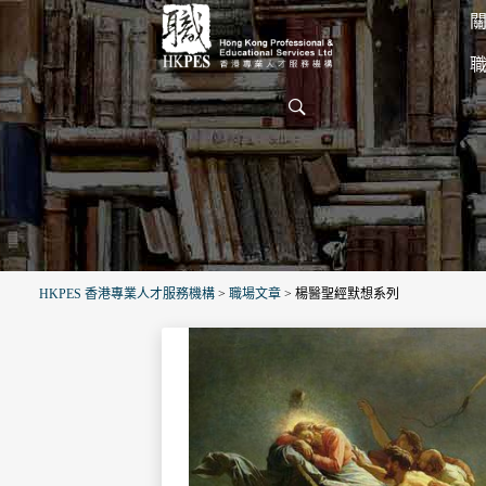
關
HKPES 香港專業人才服務機構
>
職場文章
>
楊醫聖經默想系列