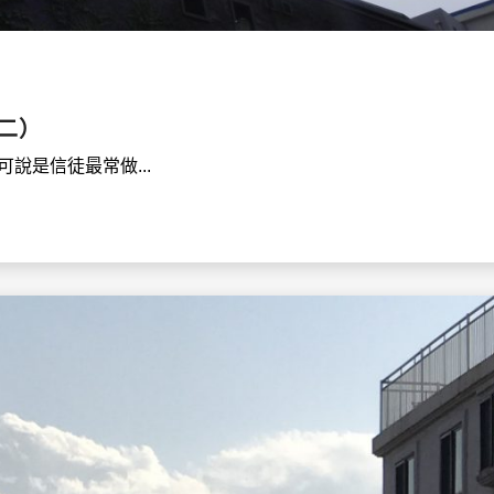
二）
說是信徒最常做...