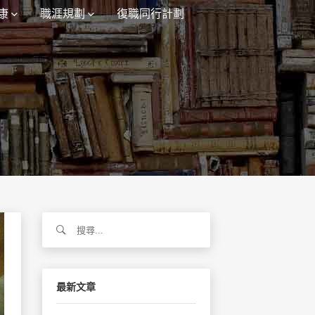
康
職涯規劃
復職同行計劃
搜
尋
關
鍵
字:
最新文章