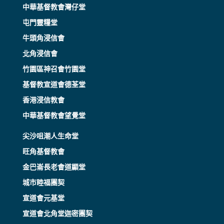
中華基督教會灣仔堂
屯門靈糧堂
牛頭角浸信會
北角浸信會
竹園區神召會竹園堂
基督教宣道會德荃堂
香港浸信教會
中華基督教會望覺堂
尖沙咀潮人生命堂
旺角基督教會
金巴崙長老會道顯堂
城市睦福團契
宣道會元基堂
宣道會北角堂迦密團契