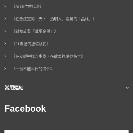
《AI 職位替代潮》
《在急症室的一天，「透明人」看見的「品格」》
《斜槓族看『職場企穩』》
《21世紀的憑信移民》
《在安靜中找回步伐，在故事裡聽見名字》
《一份不能辜負的信任》
常用連結
Facebook